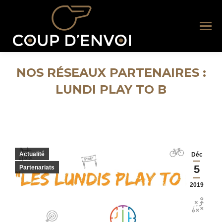
NOS RÉSEAUX PARTENAIRES :
LUNDI PLAY TO B
Vous êtes ici :
Actualité
Déc
5
Partenariats
2019