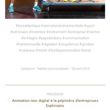
#loireatlantique #animationévènementielle #sport
#séminaire #incentive #évènement #entreprise #nantes
#bretagne #paysdelaloire #communication
#nantesmaville #digitalart #coupdenvoi #goodies
#cadeaux #textile #textilepersonnalisé #wear
Catégorie :
Textiles personnalisés
30 avril 2019
Navigation
article
PRÉCÉDENT
Animation mur digital à la pépinière d’entreprises
Article
Euptouyou
précédent